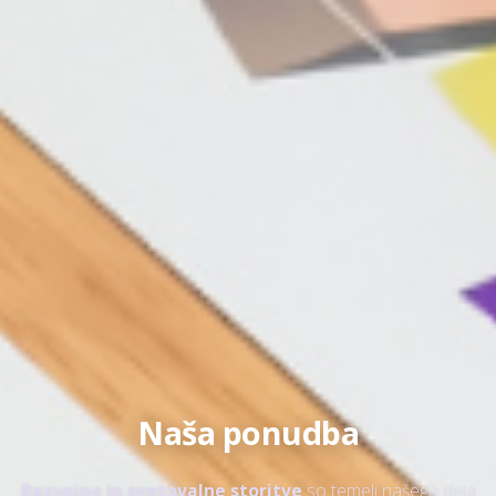
Naša ponudba
Razvojne in svetovalne storitve
so temelj našega dela