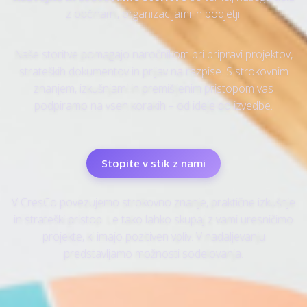
z občinami, organizacijami in podjetji.
Naše storitve pomagajo naročnikom pri pripravi projektov,
strateških dokumentov in prijav na razpise. S strokovnim
znanjem, izkušnjami in premišljenim pristopom vas
podpiramo na vseh korakih – od ideje do izvedbe.
Stopite v stik z nami
V CresCo povezujemo strokovno znanje, praktične izkušnje
in strateški pristop. Le tako lahko skupaj z vami uresničimo
projekte, ki imajo pozitiven vpliv. V nadaljevanju
predstavljamo možnosti sodelovanja.